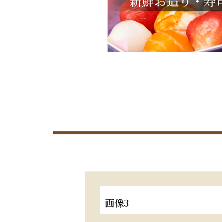
新鮮お造り・寿
画像3